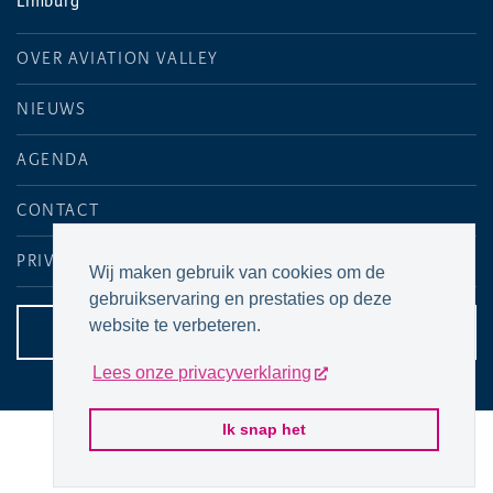
Limburg
OVER AVIATION VALLEY
NIEUWS
AGENDA
CONTACT
PRIVACYVERKLARING
Wij maken gebruik van cookies om de
gebruikservaring en prestaties op deze
website te verbeteren.
CONTACTPAGINA
Lees onze privacyverklaring
Ik snap het
© 2026 Aviation Valley Maastricht Aachen Airport
Website door
P&P Company