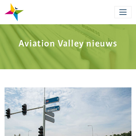
Skip
to
main
content
Aviation Valley nieuws