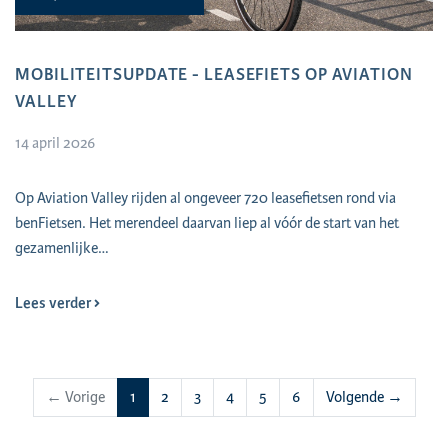
MOBILITEITSUPDATE - LEASEFIETS OP AVIATION
VALLEY
14 april 2026
Op Aviation Valley rijden al ongeveer 720 leasefietsen rond via
benFietsen. Het merendeel daarvan liep al vóór de start van het
gezamenlijke…
Lees verder
(huidige)
← Vorige
1
2
3
4
5
6
Volgende →