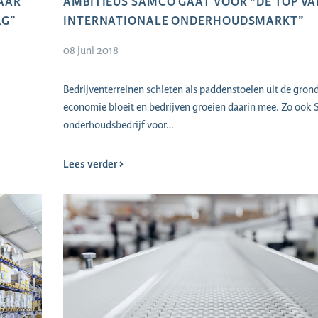
KAAR
AMBITIEUS SAMCO GAAT VOOR "DE TOP VA
LG”
INTERNATIONALE ONDERHOUDSMARKT”
08 juni 2018
Bedrijventerreinen schieten als paddenstoelen uit de gron
economie bloeit en bedrijven groeien daarin mee. Zo oo
onderhoudsbedrijf voor…
Lees verder