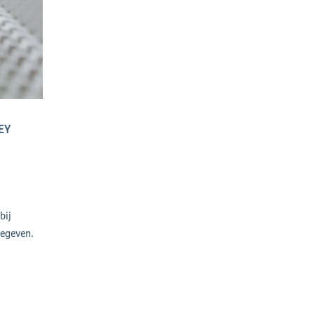
EY
bij
gegeven.