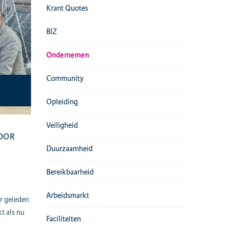
Krant Quotes
BIZ
Ondernemen
Community
Opleiding
Veiligheid
OOR
Duurzaamheid
Bereikbaarheid
Arbeidsmarkt
r geleden
t als nu
Faciliteiten