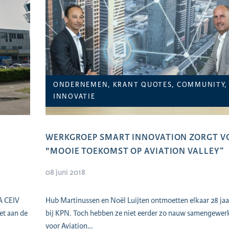
ONDERNEMEN, KRANT QUOTES, COMMUNITY,
INNOVATIE
WERKGROEP SMART INNOVATION ZORGT V
"MOOIE TOEKOMST OP AVIATION VALLEY”
08 juni 2018
A CEIV
Hub Martinussen en Noël Luijten ontmoetten elkaar 28 jaa
et aan de
bij KPN. Toch hebben ze niet eerder zo nauw samengewerk
voor Aviation…