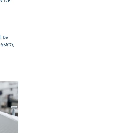
N DE
d. De
k SAMCO,