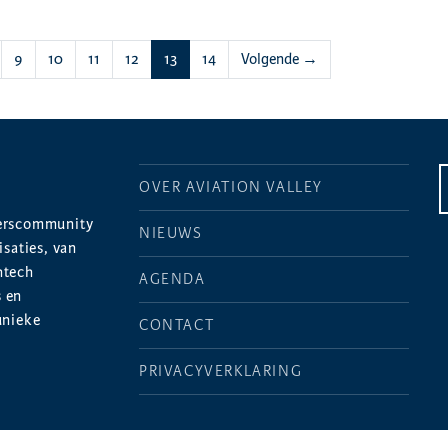
(huidige)
9
10
11
12
13
14
Volgende →
OVER AVIATION VALLEY
merscommunity
NIEUWS
saties, van
htech
AGENDA
s en
unieke
CONTACT
PRIVACYVERKLARING