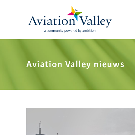
Skip
to
main
content
Aviation Valley nieuws