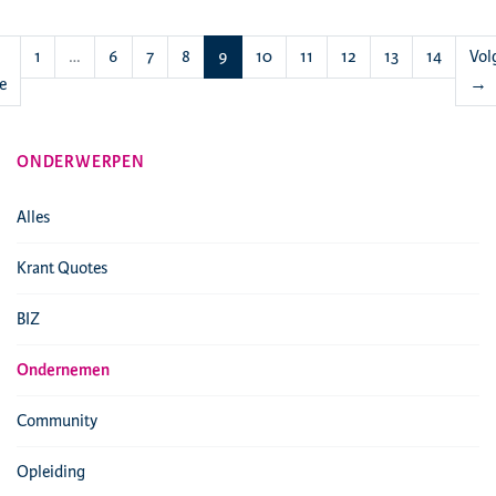
(huidige)
1
…
6
7
8
9
10
11
12
13
14
Vol
e
→
ONDERWERPEN
Alles
Krant Quotes
BIZ
Ondernemen
Community
Opleiding