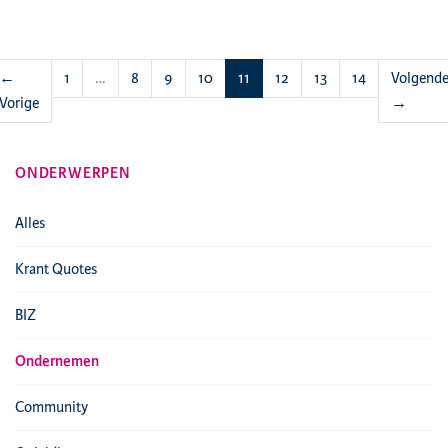
(huidige)
←
1
…
8
9
10
11
12
13
14
Volgend
Vorige
→
ONDERWERPEN
Alles
Krant Quotes
BIZ
Ondernemen
Community