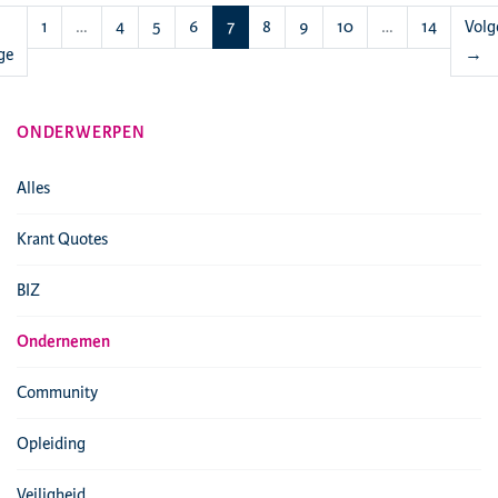
(huidige)
1
…
4
5
6
7
8
9
10
…
14
Volg
ge
→
ONDERWERPEN
Alles
Krant Quotes
BIZ
Ondernemen
Community
Opleiding
Veiligheid