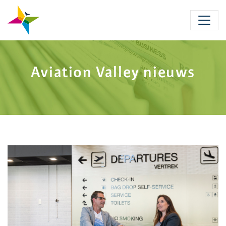
Skip
to
main
content
Aviation Valley nieuws