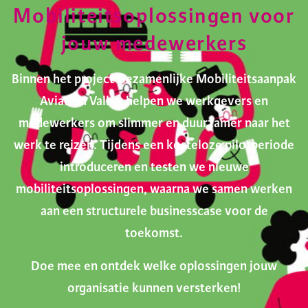
Mobiliteitsoplossingen voor
jouw medewerkers
Binnen het project Gezamenlijke Mobiliteitsaanpak
Aviation Valley helpen we werkgevers en
medewerkers om slimmer en duurzamer naar het
werk te reizen. Tijdens een kosteloze pilotperiode
introduceren en testen we nieuwe
mobiliteitsoplossingen, waarna we samen werken
aan een structurele businesscase voor de
toekomst.
Doe mee en ontdek welke oplossingen jouw
organisatie kunnen versterken!