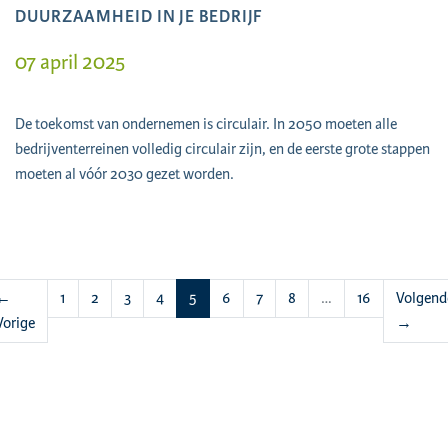
DUURZAAMHEID IN JE BEDRIJF
07 april 2025
De toekomst van ondernemen is circulair. In 2050 moeten alle
bedrijventerreinen volledig circulair zijn, en de eerste grote stappen
moeten al vóór 2030 gezet worden.
(huidige)
←
1
2
3
4
5
6
7
8
…
16
Volgend
Vorige
→