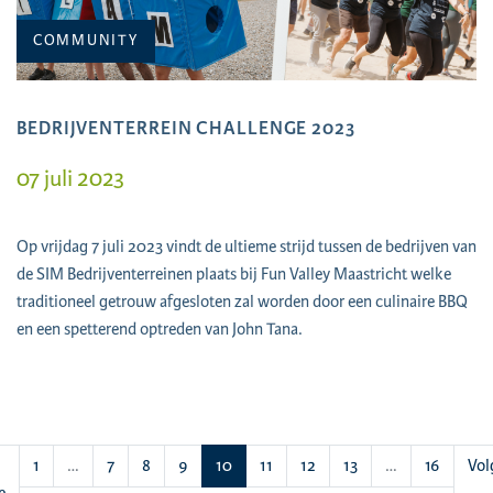
COMMUNITY
BEDRIJVENTERREIN CHALLENGE 2023
07 juli 2023
Op vrijdag 7 juli 2023 vindt de ultieme strijd tussen de bedrijven van
de SIM Bedrijventerreinen plaats bij Fun Valley Maastricht welke
traditioneel getrouw afgesloten zal worden door een culinaire BBQ
en een spetterend optreden van John Tana.
(huidige)
1
…
7
8
9
10
11
12
13
…
16
Vol