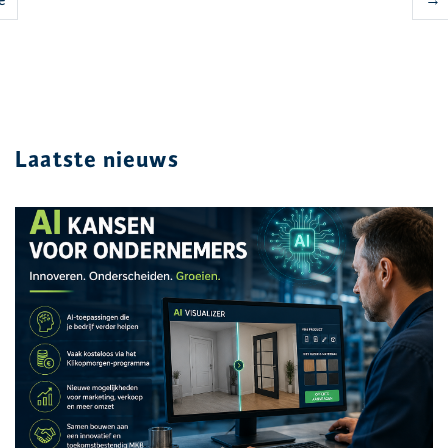
e
→
Laatste nieuws