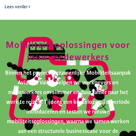
Lees verder
Mobiliteitsoplossingen voor
jouw medewerkers
Binnen het project Gezamenlijke Mobiliteitsaanpak
Aviation Valley helpen we werkgevers en
medewerkers om slimmer en duurzamer naar het
werk te reizen. Tijdens een kosteloze pilotperiode
introduceren en testen we nieuwe
mobiliteitsoplossingen, waarna we samen werken
aan een structurele businesscase voor de