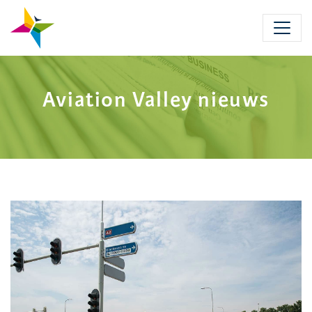
Skip
to
main
content
Aviation Valley nieuws