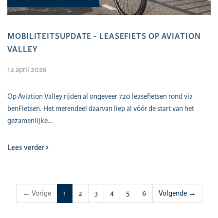
MOBILITEITSUPDATE - LEASEFIETS OP AVIATION
VALLEY
14 april 2026
Op Aviation Valley rijden al ongeveer 720 leasefietsen rond via
benFietsen. Het merendeel daarvan liep al vóór de start van het
gezamenlijke…
Lees verder
(huidige)
← Vorige
1
2
3
4
5
6
Volgende →